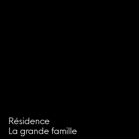
Résidence
La grande famille